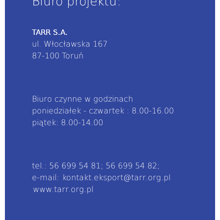
Biuro projektu:
TARR S.A.
ul. Włocławska 167
87-100 Toruń
Biuro czynne w godzinach
poniedziałek - czwartek : 8.00-16.00
piątek: 8.00-14.00
tel.: 56 699 54 81; 56 699 54 82;
e-mail:
kontakt.eksport@tarr.org.pl
www.tarr.org.pl