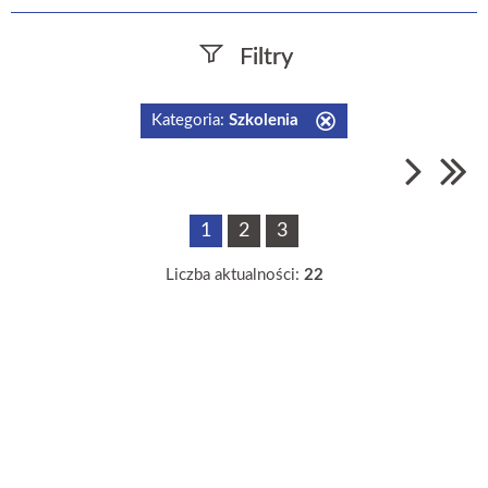
Filtry
Szukana fraza
Kategoria:
Szkolenia
Usuń
ten
filtr
Data publikacji
1
2
3
—
Liczba aktualności:
22
Kategoria