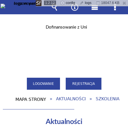
1.2.12
config
logs
18047.6 KB
Wyszukiwarka
Narzędzia
Menu
Men
główne
szcz
LOGOWANIE
REJESTRACJA
AKTUALNOŚCI
SZKOLENIA
MAPA STRONY
Aktualności