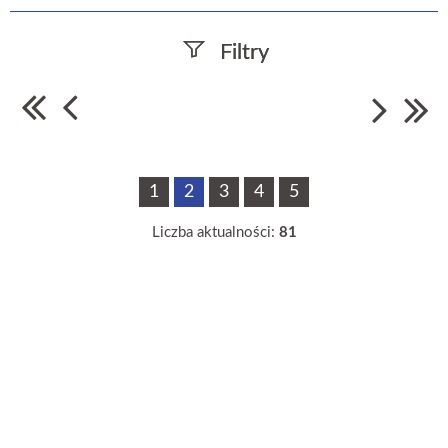
Filtry
Szukana fraza
Data publikacji
1
2
3
4
5
—
Liczba aktualności:
81
Kategoria