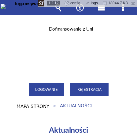
1.2.12
config
logs
18044.7 KB
Wyszukiwarka
Narzędzia
Menu
Men
główne
szcz
LOGOWANIE
REJESTRACJA
AKTUALNOŚCI
MAPA STRONY
Aktualności