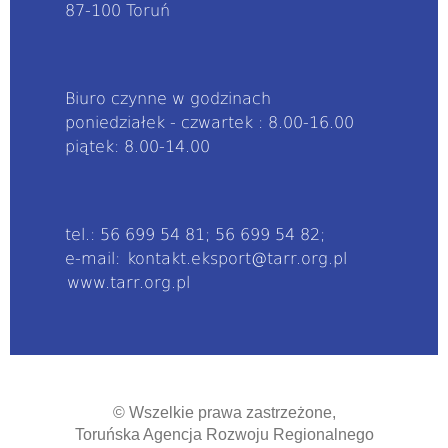
87-100 Toruń
Biuro czynne w godzinach
poniedziałek - czwartek : 8.00-16.00
piątek: 8.00-14.00
tel.: 56 699 54 81; 56 699 54 82;
e-mail:
kontakt.eksport@tarr.org.pl
www.tarr.org.pl
© Wszelkie prawa zastrzeżone,
Toruńska Agencja Rozwoju Regionalnego