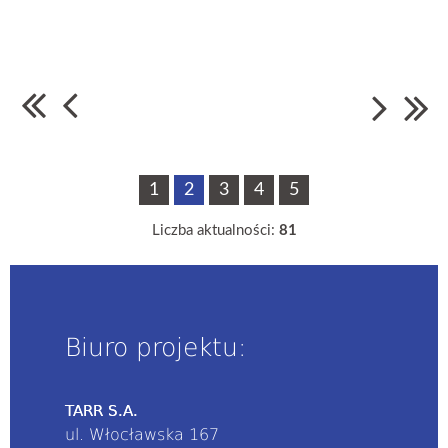
1
2
3
4
5
Liczba aktualności:
81
Biuro projektu:
TARR S.A.
ul. Włocławska 167