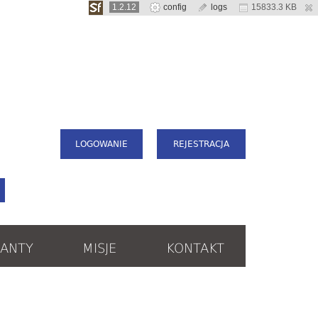
1.2.12
config
logs
15833.3 KB
LOGOWANIE
REJESTRACJA
ANTY
MISJE
KONTAKT