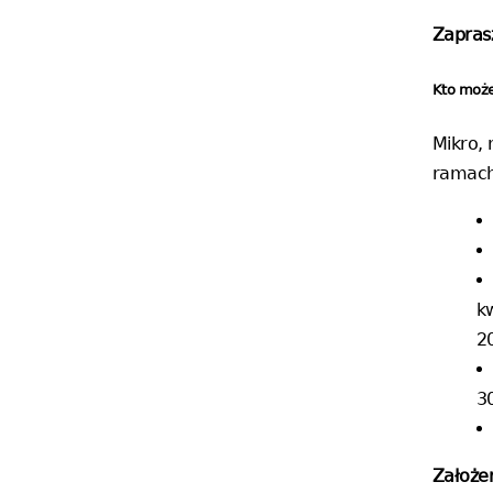
Zapras
Kto może
Mikro, 
ramach
k
2
3
Założe