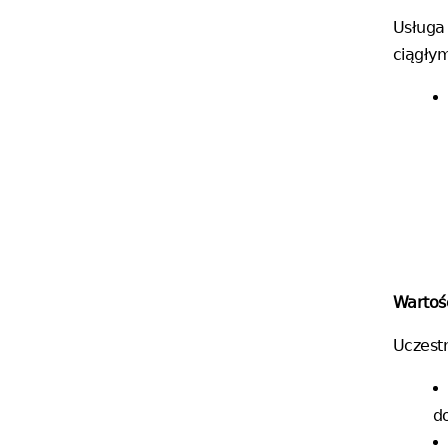
Usługa 
ciągłym
Wartoś
Uczest
d