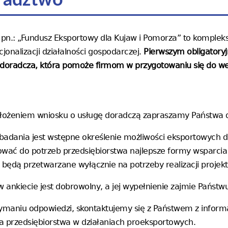
radztwo
 pn.: „Fundusz Eksportowy dla Kujaw i Pomorza” to komplek
cjonalizacji działalności gospodarczej.
Pierwszym obligatoryj
doradcza, która pomoże firmom w przygotowaniu się do wej
złożeniem wniosku o usługę doradczą zapraszamy Państwa d
badania jest wstępne określenie możliwości eksportowych d
ować do potrzeb przedsiębiorstwa najlepsze formy wsparci
 będą przetwarzane wyłącznie na potrzeby realizacji projek
w ankiecie jest dobrowolny, a jej wypełnienie zajmie Państwu
ymaniu odpowiedzi, skontaktujemy się z Państwem z inform
a przedsiębiorstwa w działaniach proeksportowych.