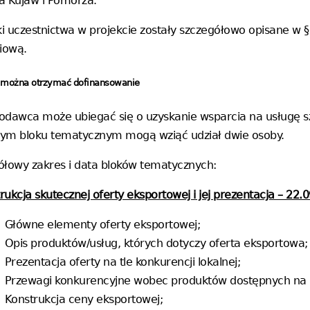
la Kujaw i Pomorza.
i uczestnictwa w projekcie zostały szczegółowo opisane w
iową.
co można otrzymać dofinansowanie
odawca może ubiegać się o uzyskanie wsparcia na usługę 
ym bloku tematycznym mogą wziąć udział dwie osoby.
ółowy zakres i data bloków tematycznych:
rukcja skutecznej oferty eksportowej i jej prezentacja – 22.0
Główne elementy oferty eksportowej;
Opis produktów/usług, których dotyczy oferta eksportowa;
Prezentacja oferty na tle konkurencji lokalnej;
Przewagi konkurencyjne wobec produktów dostępnych na 
Konstrukcja ceny eksportowej;