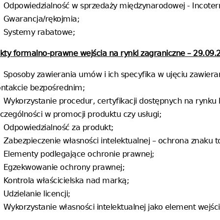
Odpowiedzialność w sprzedaży międzynarodowej - Incoter
Gwarancja/rękojmia;
Systemy rabatowe;
ekty formalno-prawne wejścia na rynki zagraniczne – 29.09.2
Sposoby zawierania umów i ich specyfika w ujęciu zawiera
ontakcie bezpośrednim;
Wykorzystanie procedur, certyfikacji dostępnych na ryn
czególności w promocji produktu czy usługi;
Odpowiedzialność za produkt;
Zabezpieczenie własności intelektualnej – ochrona znaku 
Elementy podlegające ochronie prawnej;
Egzekwowanie ochrony prawnej;
Kontrola właścicielska nad marką;
Udzielanie licencji;
Wykorzystanie własności intelektualnej jako element wejśc