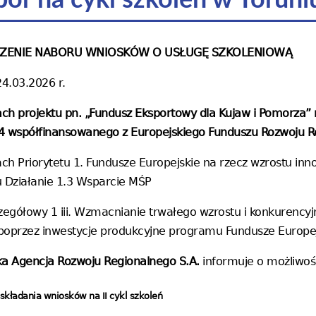
ór na cykl szkoleń w Toruni
ZENIE NABORU WNIOSKÓW O USŁUGĘ SZKOLENIOWĄ
24.03.2026 r.
h projektu pn. „Fundusz Eksportowy dla Kujaw i Pomorza” 
4 współfinansowanego z Europejskiego Funduszu Rozwoju R
h Priorytetu 1. Fundusze Europejskie na rzecz wzrostu inn
u Działanie 1.3 Wsparcie MŚP
zegółowy 1 iii.
Wzmacnianie trwałego wzrostu i konkurencyj
poprzez inwestycje produkcyjne programu Fundusze Europej
ka Agencja Rozwoju Regionalnego S.A.
informuje o możliwoś
 składania wniosków na II cykl szkoleń