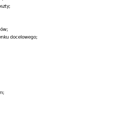
szty;
rów;
rynku docelowego;
m;