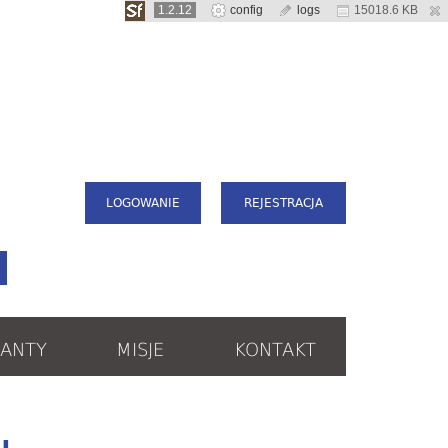
1.2.12
config
logs
15018.6 KB
LOGOWANIE
REJESTRACJA
ANTY
MISJE
KONTAKT