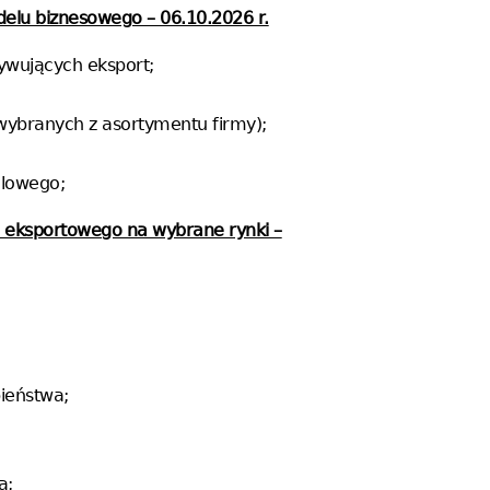
delu biznesowego – 06.10.2026 r.
ywujących eksport;
ybranych z asortymentu firmy);
elowego;
u eksportowego na wybrane rynki –
ieństwa;
a;