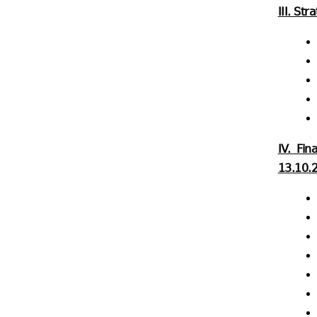
III. St
IV.
Fina
13.10.2