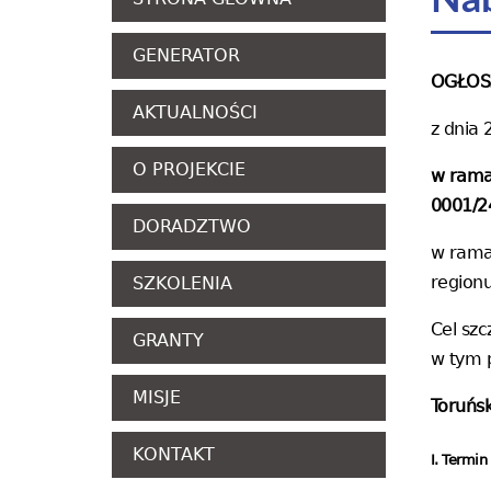
Nab
GENERATOR
OGŁOS
AKTUALNOŚCI
z dnia 
O PROJEKCIE
w ramac
0001/2
DORADZTWO
w ramac
region
SZKOLENIA
Cel szc
GRANTY
w tym 
MISJE
Toruńs
KONTAKT
I. Termin