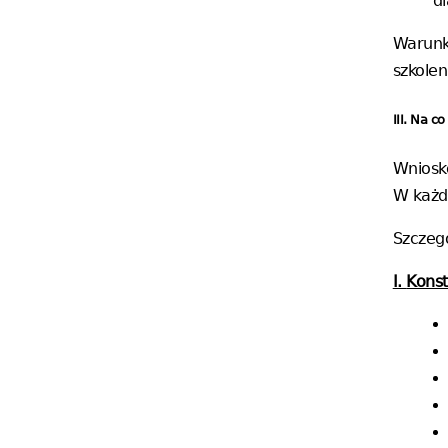
d
Warunk
szkolen
III. Na 
Wniosk
W każd
Szczeg
I.
Konst