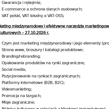
Gwarancja i rękojmia;
E-commerce a ochrona danych osobowych;
VAT polski, VAT lokalny a VAT-OSS;
keting międzynarodowy i efektywne narzędzia marketingowe
kulturowych – 27.10.2026 r.
Czym jest marketing międzynarodowy i jego elementy (pro
Strona www, broszury i katalogi produktowe;
Branding/rebranding;
Opakowania produktów na rynki zagraniczne;
Social media;
Pozycjonowanie na rynkach zagranicznych;
Platformy internetowe (B2B, B2C);
Videomarketing;
Promocja na targach;
Misje zagraniczne;
Różnice kulturowe w relacjach z klientami zagranicznymi;