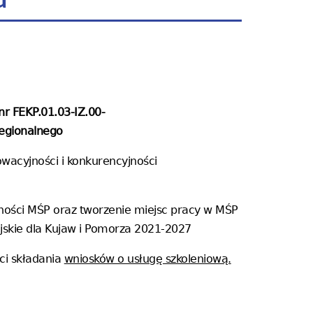
u
nr FEKP.01.03-IZ.00-
egionalnego
owacyjności i konkurencyjności
ności MŚP oraz tworzenie miejsc pracy w MŚP
skie dla Kujaw i Pomorza 2021-2027
ci składania
wniosków o usługę szkoleniową.