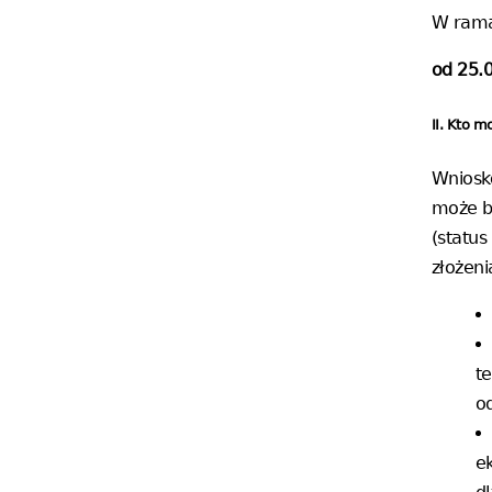
W rama
od 25.0
II. Kto 
Wniosk
może b
(status
złożeni
t
o
e