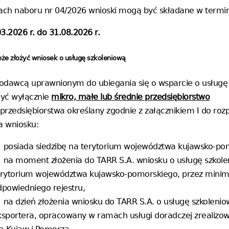
ch naboru nr 04/2026 wnioski mogą być składane w termin
3.2026 r. do 31.08.2026 r.
może złożyć wniosek o usługę szkoleniową
odawcą uprawnionym do ubiegania się o wsparcie o usługę
yć wyłącznie
mikro, małe lub średnie przedsiębiorstwo
 przedsiębiorstwa określany zgodnie z załącznikiem I do roz
a wniosku:
posiada siedzibę na terytorium województwa kujawsko-po
na moment złożenia do TARR S.A. wniosku o usługę szkole
erytorium województwa kujawsko-pomorskiego, przez minim
dpowiedniego rejestru,
na dzień złożenia wniosku do TARR S.A. o usługę szkolenio
ksportera, opracowany w ramach usługi doradczej zrealizo