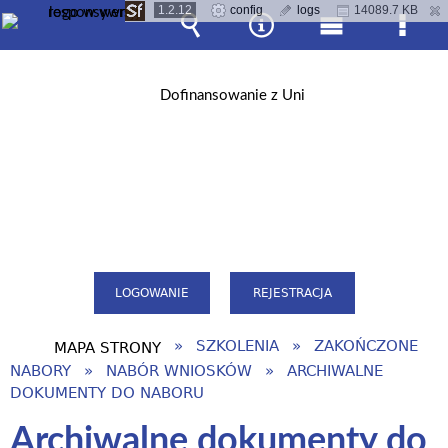
1.2.12
config
logs
14089.7 KB
Wyszukiwarka
Narzędzia
Menu
Men
główne
szcz
LOGOWANIE
REJESTRACJA
SZKOLENIA
ZAKOŃCZONE
MAPA STRONY
NABORY
NABÓR WNIOSKÓW
ARCHIWALNE
DOKUMENTY DO NABORU
Archiwalne dokumenty do