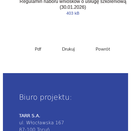
Regulamin naboru wniosków o usługę szkoleniową
(30.01.2026)
403 kB
Pdf
Drukuj
Powrót
Biuro projektu:
TARR S.A.
ul. Włocławska 167
87-100 Toruń