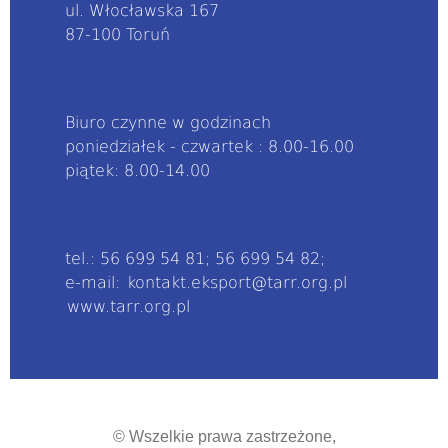
ul. Włocławska 167
87-100 Toruń
Biuro czynne w godzinach
poniedziałek - czwartek : 8.00-16.00
piątek: 8.00-14.00
tel.: 56 699 54 81; 56 699 54 82;
e-mail:
kontakt.eksport@tarr.org.pl
www.tarr.org.pl
© Wszelkie prawa zastrzeżone,