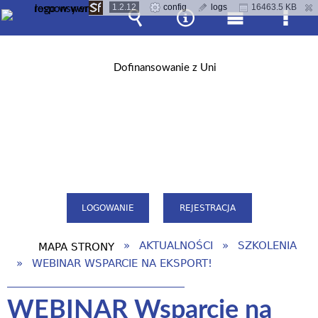
1.2.12
config
logs
16463.5 KB
Wyszukiwarka
Narzędzia
Menu
Men
główne
szcz
LOGOWANIE
REJESTRACJA
AKTUALNOŚCI
SZKOLENIA
MAPA STRONY
WEBINAR WSPARCIE NA EKSPORT!
WEBINAR Wsparcie na