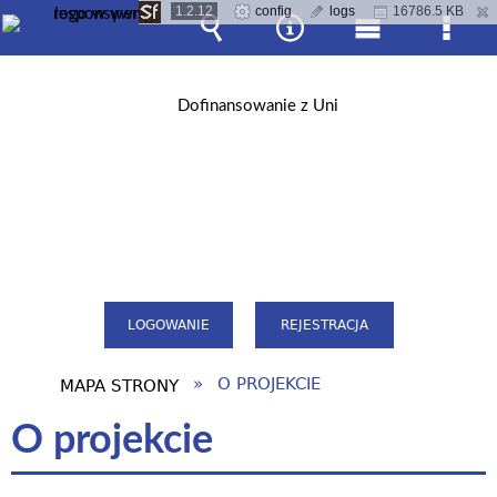
1.2.12
config
logs
16786.5 KB
Wyszukiwarka
Narzędzia
Menu
Men
główne
szcz
LOGOWANIE
REJESTRACJA
O PROJEKCIE
MAPA STRONY
O projekcie