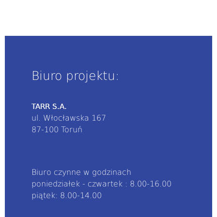
Biuro projektu:
TARR S.A.
ul. Włocławska 167
87-100 Toruń
Biuro czynne w godzinach
poniedziałek - czwartek : 8.00-16.00
piątek: 8.00-14.00