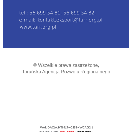
tel.: 56 699 54 81; 56 699 54 82;
e-mail:
kontakt.eksport@tarr.org.pl
www.tarr.org.pl
© Wszelkie prawa zastrzeżone,
Toruńska Agencja Rozwoju Regionalnego
WALIDACJA:
HTML5
+
CSS3
+
WCAG 2.1