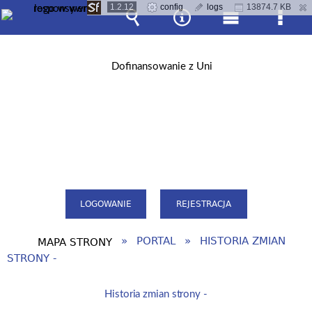
1.2.12
config
logs
13874.7 KB
Wyszukiwarka
Narzędzia
Menu
Men
główne
szcz
LOGOWANIE
REJESTRACJA
PORTAL
HISTORIA ZMIAN
MAPA STRONY
STRONY -
Historia zmian strony -