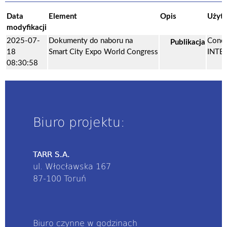
Data
Element
Opis
Użyt
modyfikacji
2025-07-
Dokumenty do naboru na
Conc
Publikacja
18
Smart City Expo World Congress
INTE
08:30:58
Biuro projektu:
TARR S.A.
ul. Włocławska 167
87-100 Toruń
Biuro czynne w godzinach